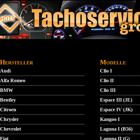
Direkt zum Inhalt
STARTMENU
VIDEO
AGB
KONTAKT
Hersteller
Modelle
Audi
Clio I
Alfa Romeo
Clio II
BMW
Clio III
Bentley
Espace III (JE)
Citroen
Espace IV (JK)
Chrysler
Kangoo I
Chevrolet
Laguna I (B56)
Fiat
Laguna II (G)