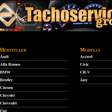
Direkt zum Inhalt
STARTMENU
VIDEO
AGB
KONTAKT
Hersteller
Modelle
Audi
Accord
Alfa Romeo
Civic
BMW
CR-V
Bentley
Jazz
Citroen
Chrysler
Chevrolet
Fiat