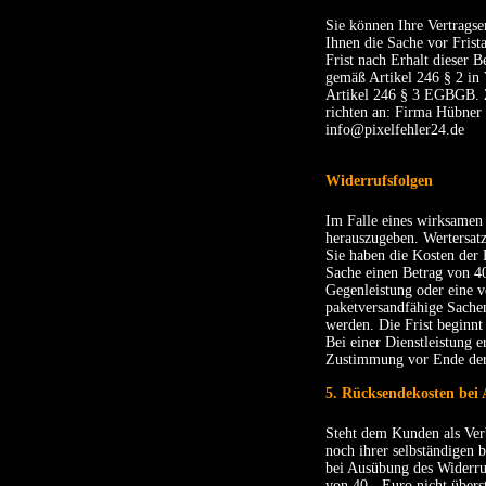
Sie können Ihre Vertrags
Ihnen die Sache vor Frist
Frist nach Erhalt dieser 
gemäß Artikel 246 § 2 in
Artikel 246 § 3 EGBGB. Z
richten an: Firma Hübner
info@pixelfehler24.de
Widerrufsfolgen
Im Falle eines wirksamen
herauszugeben. Wertersat
Sie haben die Kosten der 
Sache einen Betrag von 40
Gegenleistung oder eine v
paketversandfähige Sachen
werden. Die Frist beginnt
Bei einer Dienstleistung e
Zustimmung vor Ende der W
5. Rücksendekosten bei
Steht dem Kunden als Verb
noch ihrer selbständigen
bei Ausübung des Widerru
von 40,- Euro nicht übers