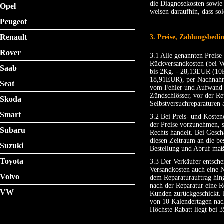
die Diagnosekosten sowie
Opel
weisen daraufhin, dass s
Peugeot
Renault
3. Preise, Zahlungsbedi
Rover
3.1 Alle genannten Preise
Rückversandkosten (bei 
Saab
bis 2Kg. - 28,13EUR (10K
18,91EUR), per Nachnahme
Seat
vom Fehler und Aufwand a
Zündschlösser, vor der Re
Skoda
Selbstversuchreparaturen 
Smart
3.2 Bei Preis- und Kosten
der Preise vorzunehmen, s
Subaru
Rechts handelt. Bei Gesch
diesen Zeitraum an die be
Suzuki
Bestellung und Abruf ma
Toyota
3.3 Der Verkäufer entsche
Versandkosten auch eine 
Volvo
dem Reparaturauftrag hin
nach der Reparatur eine 
VW
Kunden zurückgeschickt. F
von 10 Kalendertagen nac
Höchste Rabatt liegt bei 