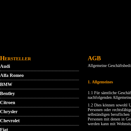
Direkt zum Inhalt
STARTMENU
VIDEO
AGB
KONTAKT
Hersteller
AGB
Allgemeine Geschäftsbed
Audi
Alfa Romeo
1. Allgemeines
BMW
1.1 Für sämtliche Geschäf
Bentley
nachfolgenden Allgemeine
Citroen
1.2 Dies können sowohl Un
Personen oder rechtsfähig
Chrysler
selbständigen beruflichen
Personen mit denen in Ges
Chevrolet
werden kann mit Wohnsitz
Fiat