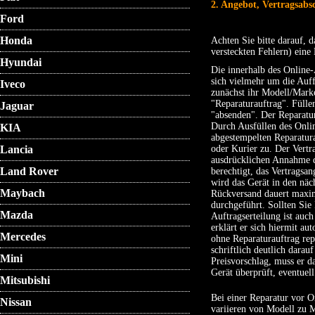
2. Angebot, Vertragsabs
Ford
Honda
Achten Sie bitte darauf, d
versteckten Fehlern) eine
Hyundai
Die innerhalb des Online-
sich vielmehr um die Auff
Iveco
zunächst ihr Modell/Marke
"Reparaturauftrag". Fülle
Jaguar
"absenden". Der Reparatur
Durch Ausfüllen des Onlin
KIA
abgestempelten Reparatura
Lancia
oder Kurier zu. Der Vert
ausdrücklichen Annahme de
Land Rover
berechtigt, das Vertrags
wird das Gerät in den näc
Maybach
Rückversand dauert maxima
durchgeführt. Sollten Sie
Mazda
Auftragserteilung ist auc
erklärt er sich hiermit 
Mercedes
ohne Reparaturauftrag rep
schriftlich deutlich dara
Mini
Preisvorschlag, muss er da
Gerät überprüft, eventuel
Mitsubishi
Bei einer Reparatur vor 
Nissan
variieren von Modell zu M