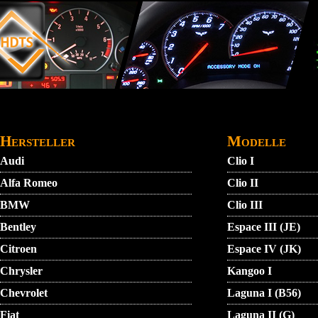
Direkt zum Inhalt
STARTMENU
VIDEO
AGB
KONTAKT
Hersteller
Modelle
Audi
Clio I
Alfa Romeo
Clio II
BMW
Clio III
Bentley
Espace III (JE)
Citroen
Espace IV (JK)
Chrysler
Kangoo I
Chevrolet
Laguna I (B56)
Fiat
Laguna II (G)