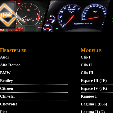
Direkt zum Inhalt
STARTMENU
VIDEO
AGB
KONTAKT
Hersteller
Modelle
Audi
Clio I
Alfa Romeo
Clio II
BMW
Clio III
Bentley
Espace III (JE)
Citroen
Espace IV (JK)
Chrysler
Kangoo I
Chevrolet
Laguna I (B56)
Fiat
Laguna II (G)