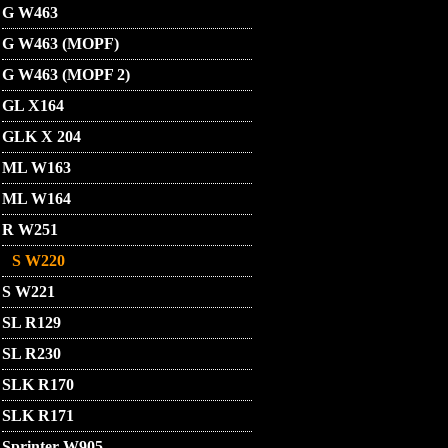
G W463
G W463 (MOPF)
G W463 (MOPF 2)
GL X164
GLK X 204
ML W163
ML W164
R W251
S W220
S W221
SL R129
SL R230
SLK R170
SLK R171
Sprinter W905