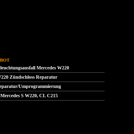
SSUM
ZUENDSCHLOSS REPARATUR
bot
leuchtungsausfall Mercedes W220
W220 Zündschloss Reparatur
 Reparatur/Umprogrammierung
 Mercedes S W220, CL C215