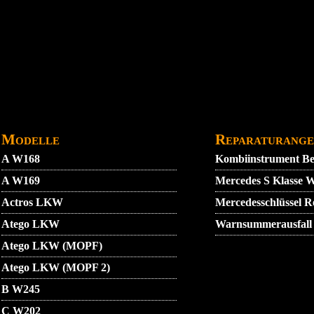
DATENSCHUTZ
GARANTIEBEDINGUNGEN
IMPRE
Modelle
Reparaturange
A W168
Kombiinstrument Be
A W169
Mercedes S Klasse 
Actros LKW
Mercedesschlüssel
Atego LKW
Warnsummerausfall
Atego LKW (MOPF)
Atego LKW (MOPF 2)
B W245
C W202