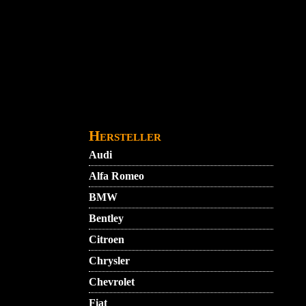
Direkt zum Inhalt
STARTMENU
VIDEO
AGB
KONTAKT
Hersteller
Audi
Alfa Romeo
BMW
Bentley
Citroen
Chrysler
Chevrolet
Fiat