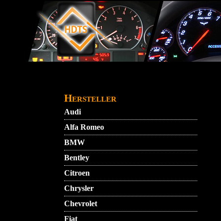
Direkt zum Inhalt
STARTMENU
VIDEO
AGB
KONTAKT
Hersteller
Audi
Alfa Romeo
BMW
Bentley
Citroen
Chrysler
Chevrolet
Fiat