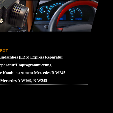
SSUM
ZUENDSCHLOSS REPARATUR
bot
ndschloss (EZS) Express Reparatur
 Reparatur/Umprogrammierung
tur Kombiinstrument Mercedes B W245
 Mercedes A W169, B W245