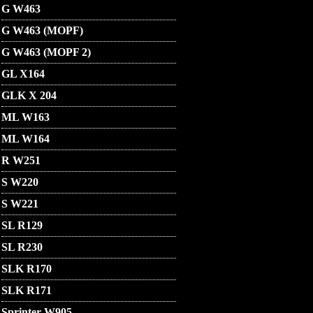
G W463
G W463 (MOPF)
G W463 (MOPF 2)
GL X164
GLK X 204
ML W163
ML W164
R W251
S W220
S W221
SL R129
SL R230
SLK R170
SLK R171
Sprinter W905