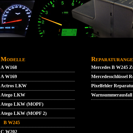
DATENSCHUTZ
GARANTIEBEDINGUNGEN
IMPRE
Modelle
Reparaturange
A W168
Mercedes B W245 Zü
A W169
Mercedesschlüssel
Actros LKW
Pixelfehler Repara
Atego LKW
Warnsummerausfall
Atego LKW (MOPF)
Atego LKW (MOPF 2)
B W245
C W202