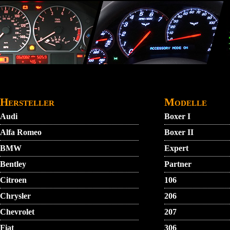
Direkt zum Inhalt
STARTMENU
VIDEO
AGB
KONTAKT
Hersteller
Modelle
Audi
Boxer I
Alfa Romeo
Boxer II
BMW
Expert
Bentley
Partner
Citroen
106
Chrysler
206
Chevrolet
207
Fiat
306