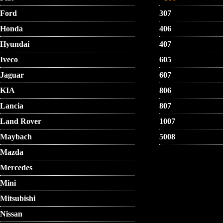
Ford
307
Honda
406
Hyundai
407
Iveco
605
Jaguar
607
KIA
806
Lancia
807
Land Rover
1007
Maybach
5008
Mazda
Mercedes
Mini
Mitsubishi
Nissan