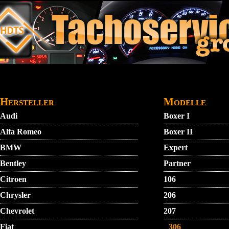
Direkt zum Inhalt
STARTMENU
VIDEO
AGB
KONTAKT
Hersteller
Modelle
Audi
Boxer I
Alfa Romeo
Boxer II
BMW
Expert
Bentley
Partner
Citroen
106
Chrysler
206
Chevrolet
207
Fiat
306