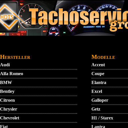
Direkt zum Inhalt
STARTMENU
VIDEO
AGB
KONTAKT
Hersteller
Modelle
Audi
Accent
Alfa Romeo
Coupe
BMW
Elantra
Bentley
Excel
Citroen
Galloper
Chrysler
Getz
Chevrolet
H1 / Starex
Fiat
Lantra