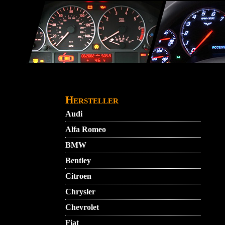
Direkt zum Inhalt
STARTMENU
VIDEO
AGB
KONTAKT
Hersteller
Audi
Alfa Romeo
BMW
Bentley
Citroen
Chrysler
Chevrolet
Fiat