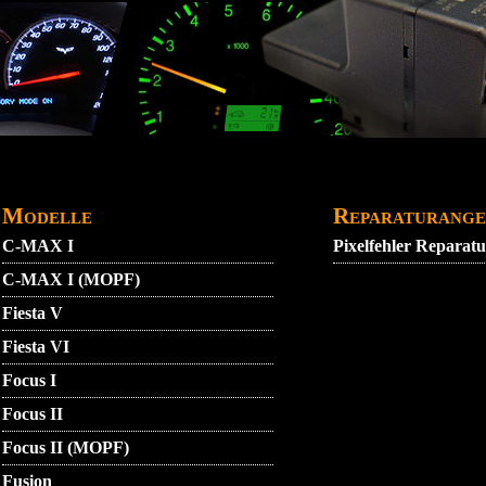
DATENSCHUTZ
GARANTIEBEDINGUNGEN
IMPRE
Modelle
Reparaturange
C-MAX I
Pixelfehler Reparat
C-MAX I (MOPF)
Fiesta V
Fiesta VI
Focus I
Focus II
Focus II (MOPF)
Fusion