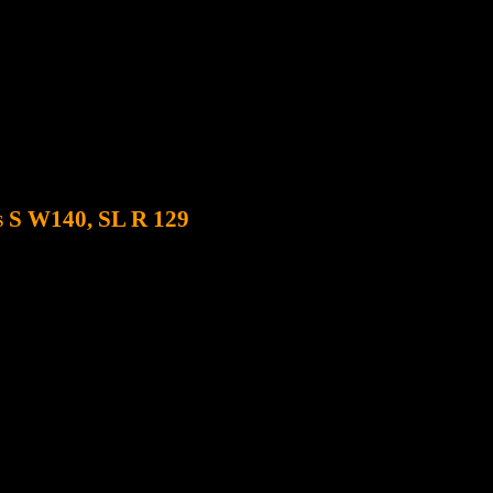
SSUM
ZUENDSCHLOSS REPARATUR
 S W140, SL R 129