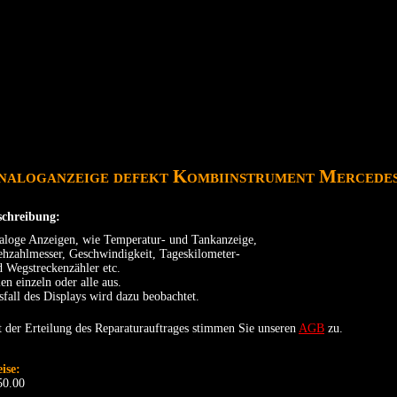
DATENSCHUTZ
GARANTIEBEDINGUNGEN
IMPRE
naloganzeige defekt Kombiinstrument Mercedes
schreibung:
aloge Anzeigen, wie Temperatur- und Tankanzeige,
ehzahlmesser, Geschwindigkeit, Tageskilometer-
 Wegstreckenzähler etc.
len einzeln oder alle aus.
fall des Displays wird dazu beobachtet.
 der Erteilung des Reparaturauftrages stimmen Sie unseren
AGB
zu.
eise:
50.00