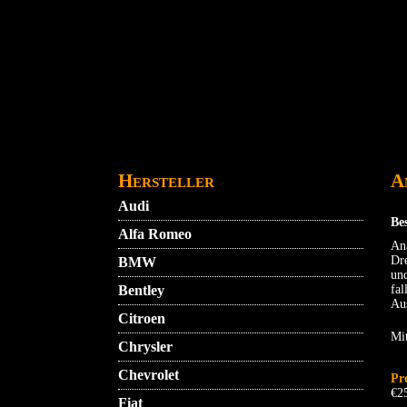
Direkt zum Inhalt
STARTMENU
VIDEO
AGB
KONTAKT
Hersteller
A
Audi
Be
Alfa Romeo
An
Dr
BMW
und
Bentley
fal
Aus
Citroen
Mit
Chrysler
Chevrolet
Pr
€2
Fiat